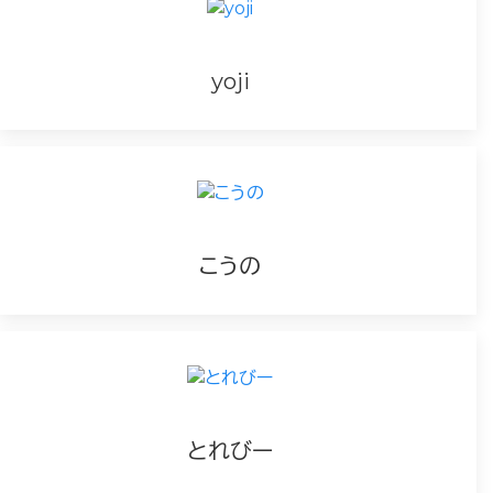
yoji
こうの
とれびー