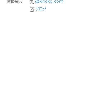
情報発信
@kinoko_conf
ブログ